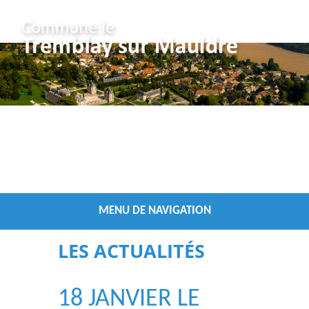
Vous êtes ici :
/
Accueil
Les Actualités
MENU DE NAVIGATION
LES ACTUALITÉS
18 JANVIER LE