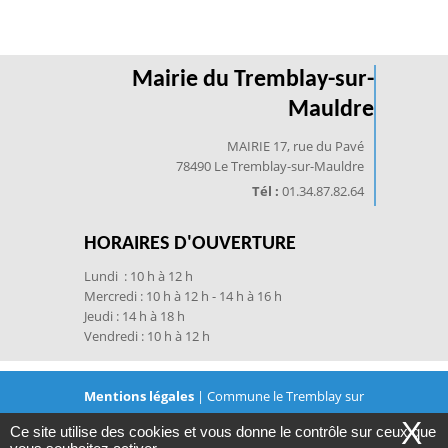
Mairie du Tremblay-sur-
Mauldre
MAIRIE 17, rue du Pavé
78490 Le Tremblay-sur-Mauldre
Tél :
01.34.87.82.64
HORAIRES D'OUVERTURE
Lundi : 10 h à 12 h
Mercredi : 10 h à 12 h - 14 h à 16 h
Jeudi : 14 h à 18 h
Vendredi : 10 h à 12 h
Mentions légales
| Commune le Tremblay sur
X
Ce site utilise des cookies et vous donne le contrôle sur ceux que
Mauldre © 2021 | Conception
JVS-Mairistem
avec