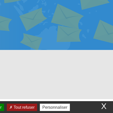
E
X
r
Tout refuser
Personnaliser
em
avec
WeeCity