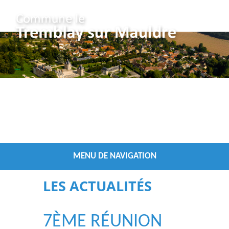
Vous êtes ici :
/
Accueil
Les Actualités
MENU DE NAVIGATION
LES ACTUALITÉS
7ÈME RÉUNION