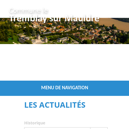
Vous êtes ici :
/
Accueil
Les Actualités
MENU DE NAVIGATION
LES ACTUALITÉS
Historique