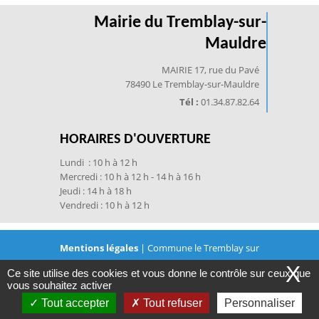
Mairie du Tremblay-sur-
Mauldre
MAIRIE 17, rue du Pavé
78490 Le Tremblay-sur-Mauldre
Tél :
01.34.87.82.64
HORAIRES D'OUVERTURE
Lundi : 10 h à 12 h
Mercredi : 10 h à 12 h - 14 h à 16 h
Jeudi : 14 h à 18 h
Vendredi : 10 h à 12 h
Mentions légales
| Commune le Tremblay sur
X
Ce site utilise des cookies et vous donne le contrôle sur ceux que
Mauldre © 2021 | Conception
JVS-Mairistem
avec
vous souhaitez activer
Tout accepter
Tout refuser
Personnaliser
WeeCity