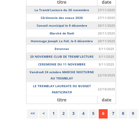
titre
date
Le Tremb'Lecture du 20 novembre
27/11/2025
Cérémonie des voeux 2026
27/11/2025
Conseil municipal le 9 décembre
20/11/2025
Marché de Noël
20/11/2025
Hommage Joseph Le Foll, le 6 décembre
20/11/2025
Etrennes
5/11/2025
20 NOVEMBRE CLUB DE TREMB'LECTURE
5/11/2025
CEREMONIE DU 11 NOVEMBRE
5/11/2025
Vendredi 24 octobre MARCHE NOCTURNE
22/10/2025
AU TREMBLAY
LE TREMBLAY LAUREATE DU BUDGET
22/10/2025
PARTICIPATIF
titre
date
<<
<
1
2
3
4
5
6
7
8
9