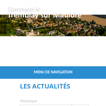
Vous êtes ici :
/
Accueil
Les Actualités
MENU DE NAVIGATION
LES ACTUALITÉS
Historique