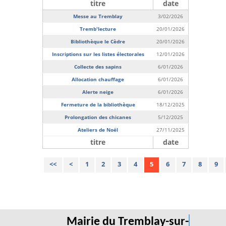
titre
date
Messe au Tremblay
3/02/2026
Tremb'lecture
20/01/2026
Bibliothèque le Cèdre
20/01/2026
Inscriptions sur les listes électorales
12/01/2026
Collecte des sapins
6/01/2026
Allocation chauffage
6/01/2026
Alerte neige
6/01/2026
Fermeture de la bibliothèque
18/12/2025
Prolongation des chicanes
5/12/2025
Ateliers de Noël
27/11/2025
titre
date
<<
<
1
2
3
4
5
6
7
8
9
Mairie du Tremblay-sur-